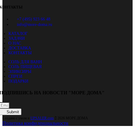
КОНТАКТЫ
+7 (495) 923 66 48
info@more-doma.ru
КАТАЛОГ
ЗАДАЧИ
О НАС
ДОСТАВКА
КОНТАКТЫ
СОЛЬ ДЛЯ ВАНН
СОЛЬ ПИЩЕВАЯ
ЭЛИКСИРЫ
СПРЕИ
ПОДАРКИ
ПОДПИШИСЬ НА НОВОСТИ "МОРЕ ДОМА"
Submit
Создано с умом в
UPSALER.com
2026 МОРЕ ДОМА
Политика конфиденциальности