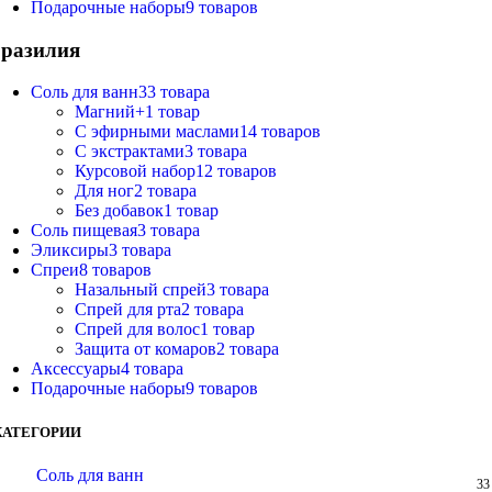
Подарочные наборы
9 товаров
разилия
Соль для ванн
33 товара
Магний+
1 товар
С эфирными маслами
14 товаров
С экстрактами
3 товара
Курсовой набор
12 товаров
Для ног
2 товара
Без добавок
1 товар
Соль пищевая
3 товара
Эликсиры
3 товара
Спреи
8 товаров
Назальный спрей
3 товара
Спрей для рта
2 товара
Спрей для волос
1 товар
Защита от комаров
2 товара
Аксессуары
4 товара
Подарочные наборы
9 товаров
КАТЕГОРИИ
Соль для ванн
33