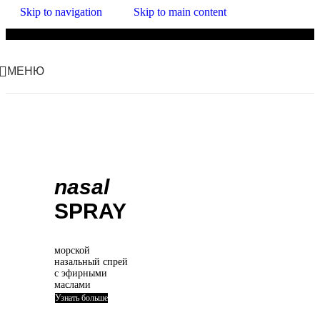
Skip to navigation
Skip to main content
Бесплатная доставка заказов от 2000 руб. до ПВЗ Яндекс и WB
МЕНЮ
nasal
SPRAY
морской
назальный спрей
с эфирными
маслами
Узнать больше