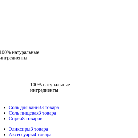
100% натуральные
ингредиенты
100% натуральные
ингредиенты
Соль для ванн
33 товара
Соль пищевая
3 товара
Спреи
8 товаров
Эликсиры
3 товара
Аксессуары
4 товара