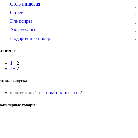
Соль пищевая
3
Спреи
8
Эликсиры
3
Аксессуары
4
Подарочные наборы
9
ВОЗРАСТ
1+
2
2+
2
Форма выпуска
в пакетах по 1 кг
2
в пакетах по 1 кг
опулярные товары: